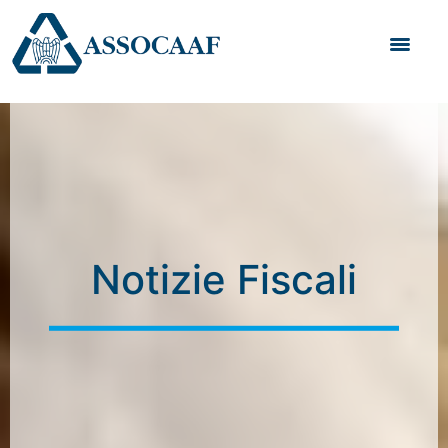
Vai al contenuto
Notizie Fiscali