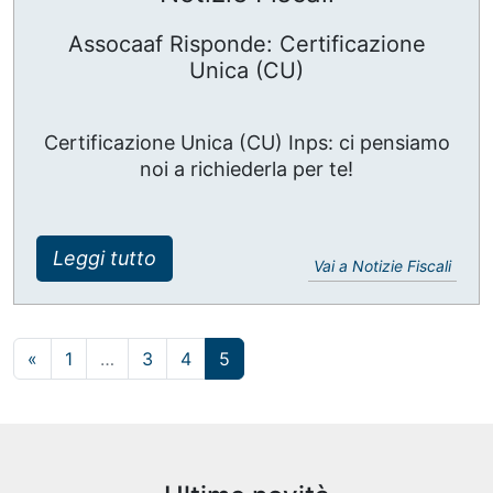
Assocaaf Risponde: Certificazione
Unica (CU)
Certificazione Unica (CU) Inps: ci pensiamo
noi a richiederla per te!
Leggi tutto
Vai a Notizie Fiscali
Navigazione degli articoli
«
1
…
3
4
5